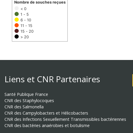
Nombre de souches reçues
< 0
1 - 5
6 - 10
11 - 15
15 - 20
> 20
Liens et CNR Partenaires
Santé Publique France
CNR des Staphylocoques
CNR des Salmonella
CNR des Campylobacters et Hélicobacters
CNR des Infections Sexuellement Transmissibles bactériennes
CNR des bactéries anaérobies et botulisme