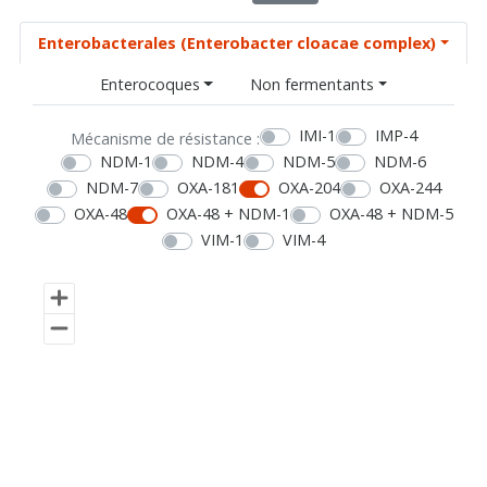
Enterobacterales (Enterobacter cloacae complex)
Enterocoques
Non fermentants
IMI-1
IMP-4
Mécanisme de résistance :
NDM-1
NDM-4
NDM-5
NDM-6
NDM-7
OXA-181
OXA-204
OXA-244
OXA-48
OXA-48 + NDM-1
OXA-48 + NDM-5
VIM-1
VIM-4