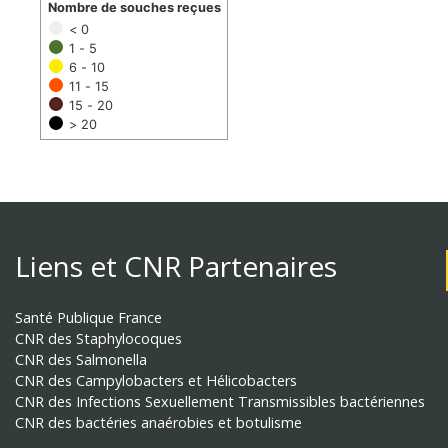
Nombre de souches reçues
< 0
1 - 5
6 - 10
11 - 15
15 - 20
> 20
Liens et CNR Partenaires
Santé Publique France
CNR des Staphylocoques
CNR des Salmonella
CNR des Campylobacters et Hélicobacters
CNR des Infections Sexuellement Transmissibles bactériennes
CNR des bactéries anaérobies et botulisme