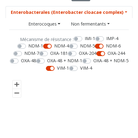
Enterobacterales (Enterobacter cloacae complex)
Enterocoques
Non fermentants
IMI-1
IMP-4
Mécanisme de résistance :
NDM-1
NDM-4
NDM-5
NDM-6
NDM-7
OXA-181
OXA-204
OXA-244
OXA-48
OXA-48 + NDM-1
OXA-48 + NDM-5
VIM-1
VIM-4