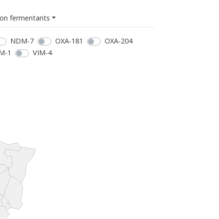
on fermentants
NDM-7
OXA-181
OXA-204
M-1
VIM-4