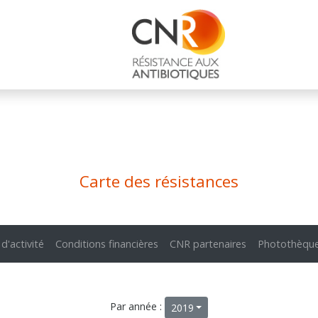
Carte des résistances
 d'activité
Conditions financières
CNR partenaires
Photothèqu
Par année :
2019