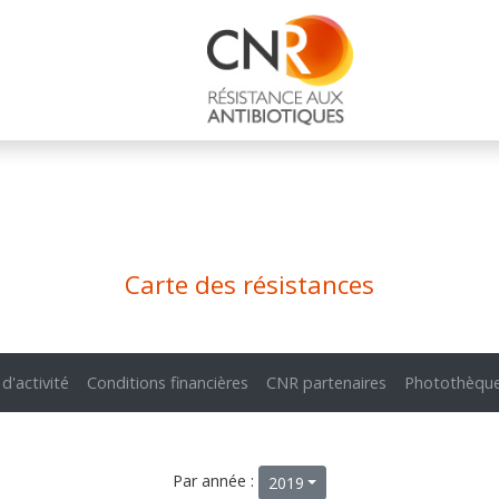
Carte des résistances
 d'activité
Conditions financières
CNR partenaires
Photothèqu
Par année :
2019