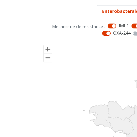
Enterobacteral
IMI-1
Mécanisme de résistance :
OXA-244