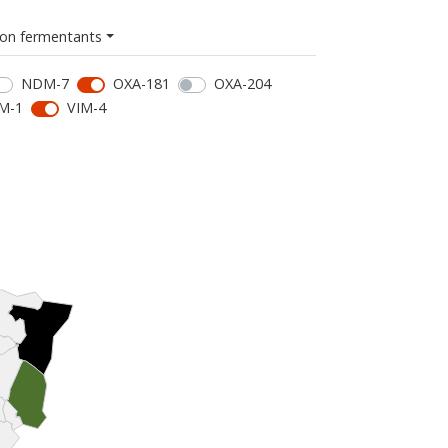
on fermentants
NDM-7
OXA-181
OXA-204
M-1
VIM-4