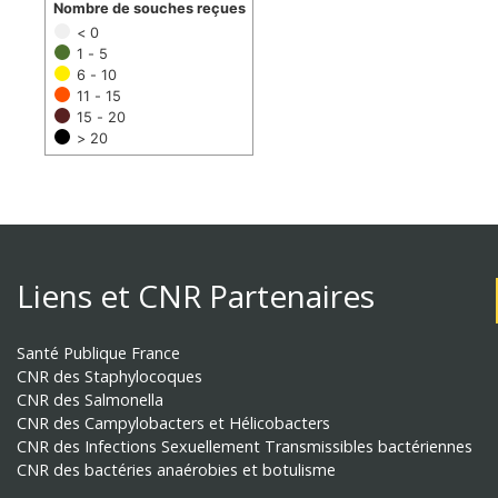
Nombre de souches reçues
< 0
1 - 5
6 - 10
11 - 15
15 - 20
> 20
Liens et CNR Partenaires
Santé Publique France
CNR des Staphylocoques
CNR des Salmonella
CNR des Campylobacters et Hélicobacters
CNR des Infections Sexuellement Transmissibles bactériennes
CNR des bactéries anaérobies et botulisme