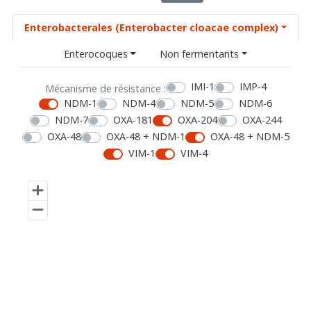
Enterobacterales (Enterobacter cloacae complex)
Enterocoques
Non fermentants
IMI-1
IMP-4
Mécanisme de résistance :
NDM-1
NDM-4
NDM-5
NDM-6
NDM-7
OXA-181
OXA-204
OXA-244
OXA-48
OXA-48 + NDM-1
OXA-48 + NDM-5
VIM-1
VIM-4