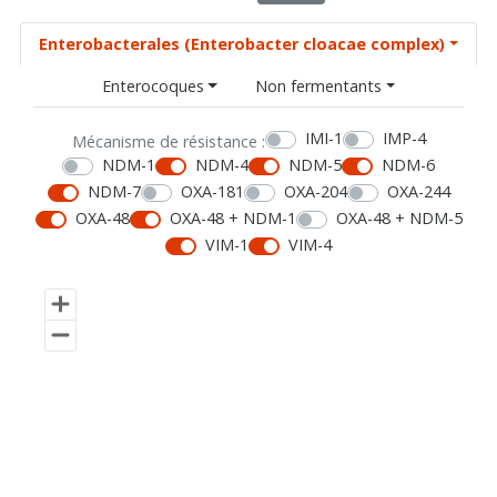
Enterobacterales (Enterobacter cloacae complex)
Enterocoques
Non fermentants
IMI-1
IMP-4
Mécanisme de résistance :
NDM-1
NDM-4
NDM-5
NDM-6
NDM-7
OXA-181
OXA-204
OXA-244
OXA-48
OXA-48 + NDM-1
OXA-48 + NDM-5
VIM-1
VIM-4