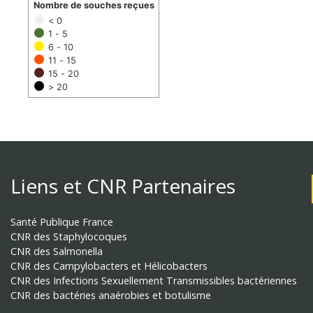
Nombre de souches reçues
< 0
1 - 5
6 - 10
11 - 15
15 - 20
> 20
Liens et CNR Partenaires
Santé Publique France
CNR des Staphylocoques
CNR des Salmonella
CNR des Campylobacters et Hélicobacters
CNR des Infections Sexuellement Transmissibles bactériennes
CNR des bactéries anaérobies et botulisme