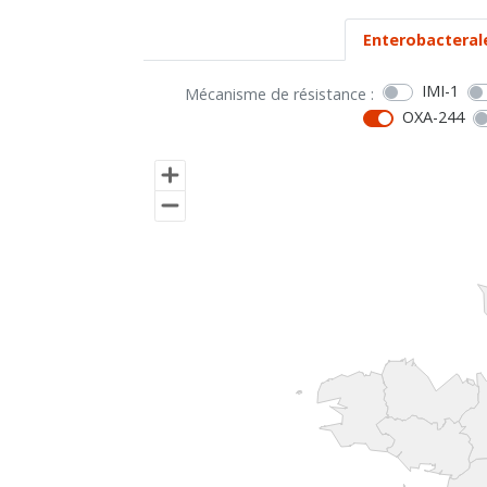
Enterobacteral
IMI-1
Mécanisme de résistance :
OXA-244