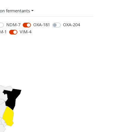
on fermentants
NDM-7
OXA-181
OXA-204
M-1
VIM-4