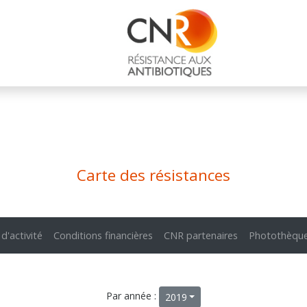
Carte des résistances
 d'activité
Conditions financières
CNR partenaires
Photothèqu
Par année :
2019