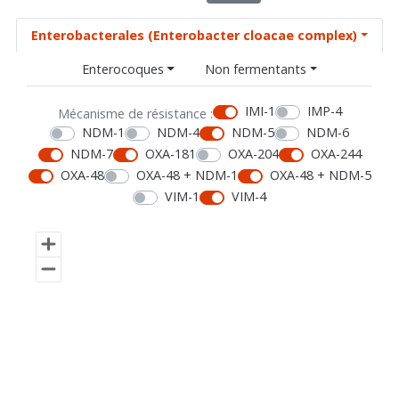
Enterobacterales (Enterobacter cloacae complex)
Enterocoques
Non fermentants
IMI-1
IMP-4
Mécanisme de résistance :
NDM-1
NDM-4
NDM-5
NDM-6
NDM-7
OXA-181
OXA-204
OXA-244
OXA-48
OXA-48 + NDM-1
OXA-48 + NDM-5
VIM-1
VIM-4