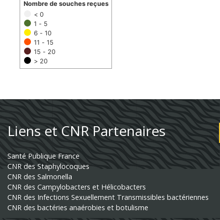
Nombre de souches reçues
< 0
1 - 5
6 - 10
11 - 15
15 - 20
> 20
Liens et CNR Partenaires
Santé Publique France
CNR des Staphylocoques
CNR des Salmonella
CNR des Campylobacters et Hélicobacters
CNR des Infections Sexuellement Transmissibles bactériennes
CNR des bactéries anaérobies et botulisme