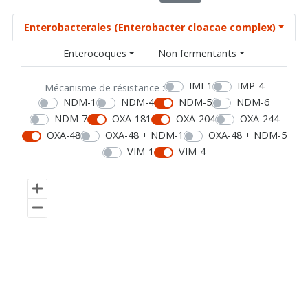
Enterobacterales (Enterobacter cloacae complex)
Enterocoques
Non fermentants
IMI-1
IMP-4
Mécanisme de résistance :
NDM-1
NDM-4
NDM-5
NDM-6
NDM-7
OXA-181
OXA-204
OXA-244
OXA-48
OXA-48 + NDM-1
OXA-48 + NDM-5
VIM-1
VIM-4