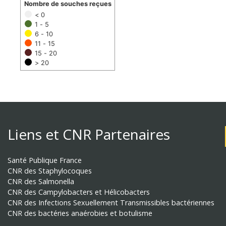
Nombre de souches reçues
< 0
1 - 5
6 - 10
11 - 15
15 - 20
> 20
Liens et CNR Partenaires
Santé Publique France
CNR des Staphylocoques
CNR des Salmonella
CNR des Campylobacters et Hélicobacters
CNR des Infections Sexuellement Transmissibles bactériennes
CNR des bactéries anaérobies et botulisme