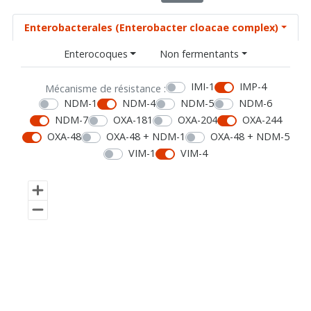
Enterobacterales (Enterobacter cloacae complex)
Enterocoques
Non fermentants
IMI-1
IMP-4
Mécanisme de résistance :
NDM-1
NDM-4
NDM-5
NDM-6
NDM-7
OXA-181
OXA-204
OXA-244
OXA-48
OXA-48 + NDM-1
OXA-48 + NDM-5
VIM-1
VIM-4