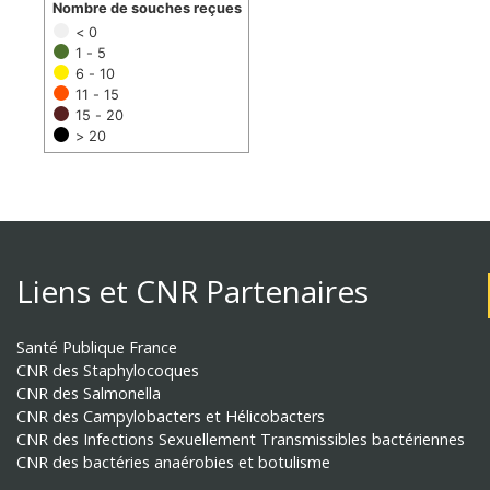
Nombre de souches reçues
< 0
1 - 5
6 - 10
11 - 15
15 - 20
> 20
Liens et CNR Partenaires
Santé Publique France
CNR des Staphylocoques
CNR des Salmonella
CNR des Campylobacters et Hélicobacters
CNR des Infections Sexuellement Transmissibles bactériennes
CNR des bactéries anaérobies et botulisme