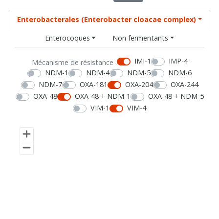
Enterobacterales (Enterobacter cloacae complex)
Enterocoques
Non fermentants
IMI-1
IMP-4
Mécanisme de résistance :
NDM-1
NDM-4
NDM-5
NDM-6
NDM-7
OXA-181
OXA-204
OXA-244
OXA-48
OXA-48 + NDM-1
OXA-48 + NDM-5
VIM-1
VIM-4