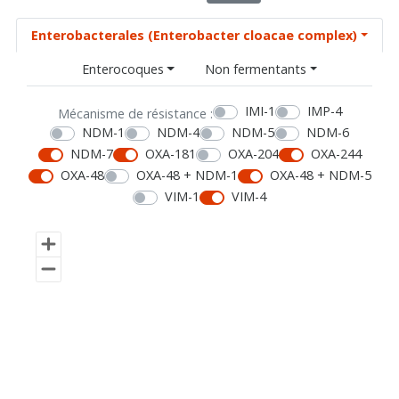
Enterobacterales (Enterobacter cloacae complex)
Enterocoques
Non fermentants
IMI-1
IMP-4
Mécanisme de résistance :
NDM-1
NDM-4
NDM-5
NDM-6
NDM-7
OXA-181
OXA-204
OXA-244
OXA-48
OXA-48 + NDM-1
OXA-48 + NDM-5
VIM-1
VIM-4