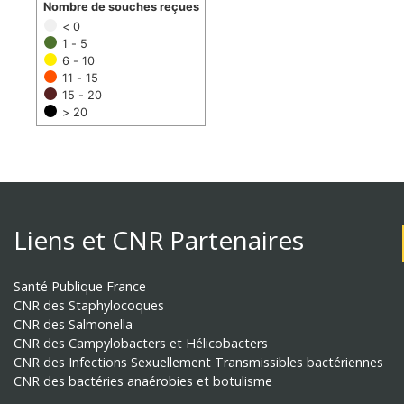
Nombre de souches reçues
< 0
1 - 5
6 - 10
11 - 15
15 - 20
> 20
Liens et CNR Partenaires
Santé Publique France
CNR des Staphylocoques
CNR des Salmonella
CNR des Campylobacters et Hélicobacters
CNR des Infections Sexuellement Transmissibles bactériennes
CNR des bactéries anaérobies et botulisme