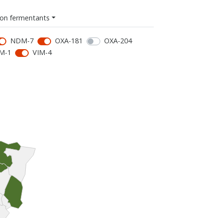
on fermentants
NDM-7
OXA-181
OXA-204
M-1
VIM-4