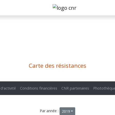
Carte des résistances
 d'activité
Conditions financières
CNR partenaires
Photothèqu
Par année :
2019