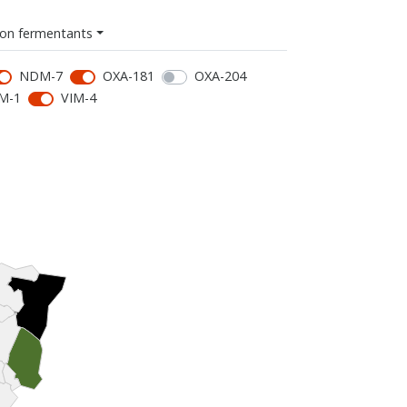
on fermentants
NDM-7
OXA-181
OXA-204
M-1
VIM-4