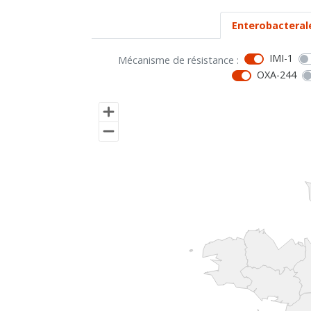
Enterobacteral
IMI-1
Mécanisme de résistance :
OXA-244