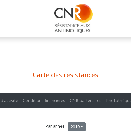
Carte des résistances
 d'activité
Conditions financières
CNR partenaires
Photothèqu
Par année :
2019