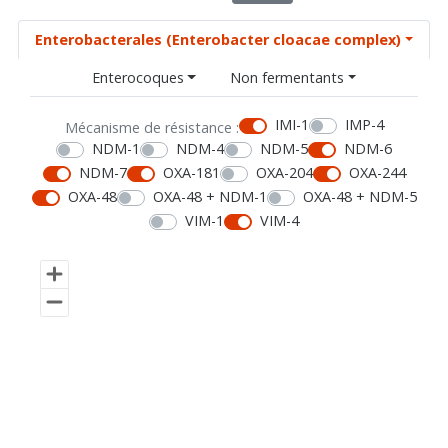
Enterobacterales (Enterobacter cloacae complex)
Enterocoques
Non fermentants
IMI-1
IMP-4
Mécanisme de résistance :
NDM-1
NDM-4
NDM-5
NDM-6
NDM-7
OXA-181
OXA-204
OXA-244
OXA-48
OXA-48 + NDM-1
OXA-48 + NDM-5
VIM-1
VIM-4