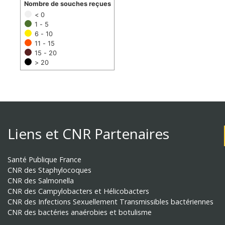
Nombre de souches reçues
< 0
1 - 5
6 - 10
11 - 15
15 - 20
> 20
Liens et CNR Partenaires
Santé Publique France
CNR des Staphylocoques
CNR des Salmonella
CNR des Campylobacters et Hélicobacters
CNR des Infections Sexuellement Transmissibles bactériennes
CNR des bactéries anaérobies et botulisme