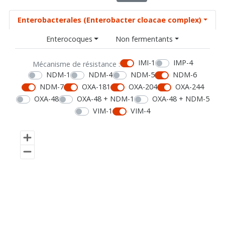
Enterobacterales (Enterobacter cloacae complex)
Enterocoques
Non fermentants
IMI-1
IMP-4
Mécanisme de résistance :
NDM-1
NDM-4
NDM-5
NDM-6
NDM-7
OXA-181
OXA-204
OXA-244
OXA-48
OXA-48 + NDM-1
OXA-48 + NDM-5
VIM-1
VIM-4