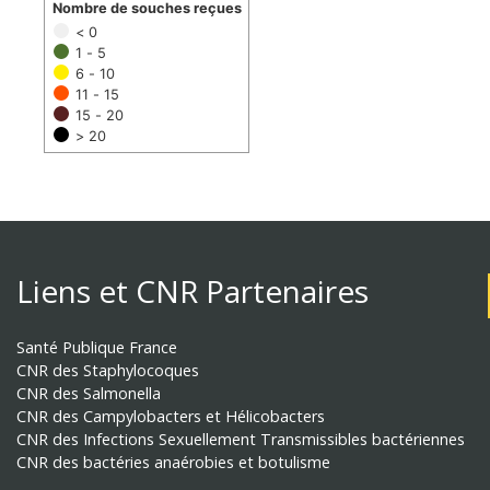
Nombre de souches reçues
< 0
1 - 5
6 - 10
11 - 15
15 - 20
> 20
Liens et CNR Partenaires
Santé Publique France
CNR des Staphylocoques
CNR des Salmonella
CNR des Campylobacters et Hélicobacters
CNR des Infections Sexuellement Transmissibles bactériennes
CNR des bactéries anaérobies et botulisme