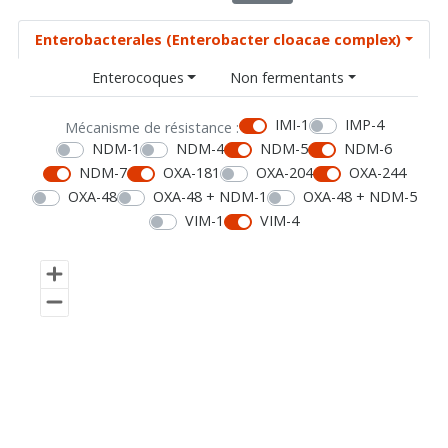
Enterobacterales (Enterobacter cloacae complex)
Enterocoques
Non fermentants
IMI-1
IMP-4
Mécanisme de résistance :
NDM-1
NDM-4
NDM-5
NDM-6
NDM-7
OXA-181
OXA-204
OXA-244
OXA-48
OXA-48 + NDM-1
OXA-48 + NDM-5
VIM-1
VIM-4