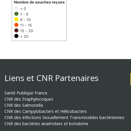
Nombre de souches reçues
< 0
1 - 5
6 - 10
11 - 15
15 - 20
> 20
Liens et CNR Partenaires
Santé Publique France
CNR des Staphylocoques
CNR des Salmonella
CNR des Campylobacters et Hélicobacters
CNR des Infections Sexuellement Transmissibles bactériennes
CNR des bactéries anaérobies et botulisme