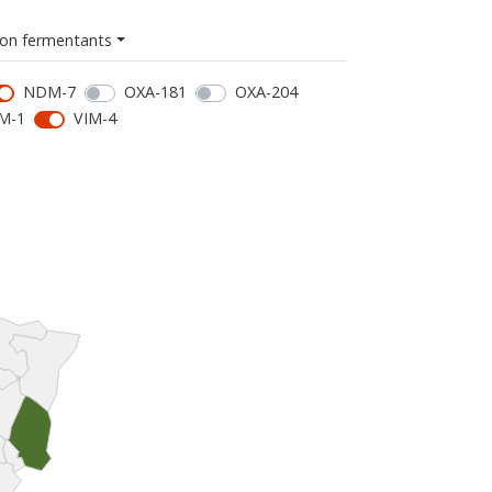
on fermentants
NDM-7
OXA-181
OXA-204
M-1
VIM-4