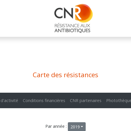
Carte des résistances
 d'activité
Conditions financières
CNR partenaires
Photothèqu
Par année :
2019