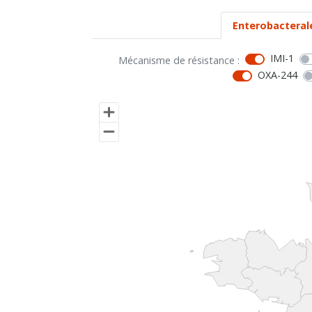
Enterobacteral
IMI-1
Mécanisme de résistance :
OXA-244