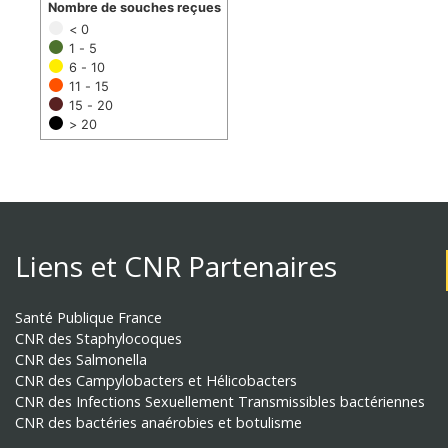
Nombre de souches reçues
< 0
1 - 5
6 - 10
11 - 15
15 - 20
> 20
Liens et CNR Partenaires
Santé Publique France
CNR des Staphylocoques
CNR des Salmonella
CNR des Campylobacters et Hélicobacters
CNR des Infections Sexuellement Transmissibles bactériennes
CNR des bactéries anaérobies et botulisme