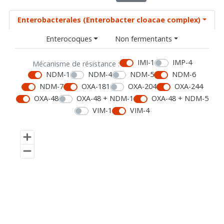
Enterobacterales (Enterobacter cloacae complex)
Enterocoques
Non fermentants
IMI-1
IMP-4
Mécanisme de résistance :
NDM-1
NDM-4
NDM-5
NDM-6
NDM-7
OXA-181
OXA-204
OXA-244
OXA-48
OXA-48 + NDM-1
OXA-48 + NDM-5
VIM-1
VIM-4