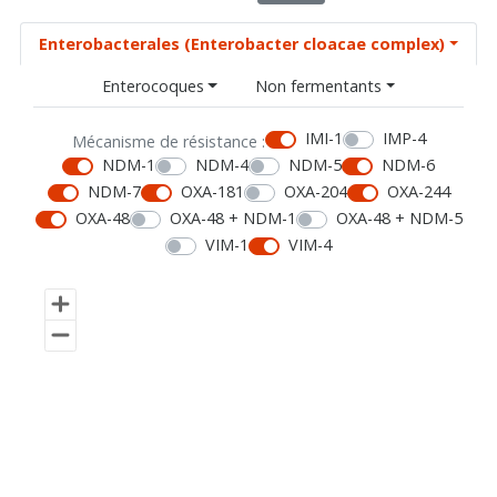
Enterobacterales (Enterobacter cloacae complex)
Enterocoques
Non fermentants
IMI-1
IMP-4
Mécanisme de résistance :
NDM-1
NDM-4
NDM-5
NDM-6
NDM-7
OXA-181
OXA-204
OXA-244
OXA-48
OXA-48 + NDM-1
OXA-48 + NDM-5
VIM-1
VIM-4