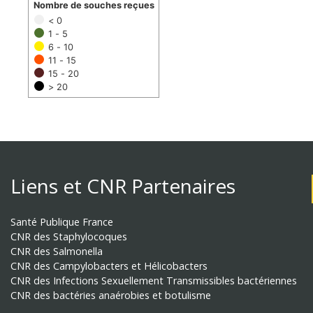
Nombre de souches reçues
< 0
1 - 5
6 - 10
11 - 15
15 - 20
> 20
Liens et CNR Partenaires
Santé Publique France
CNR des Staphylocoques
CNR des Salmonella
CNR des Campylobacters et Hélicobacters
CNR des Infections Sexuellement Transmissibles bactériennes
CNR des bactéries anaérobies et botulisme