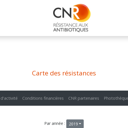
Carte des résistances
 d'activité
Conditions financières
CNR partenaires
Photothèqu
Par année :
2019