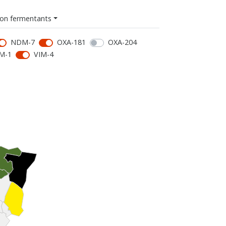
on fermentants
NDM-7
OXA-181
OXA-204
M-1
VIM-4