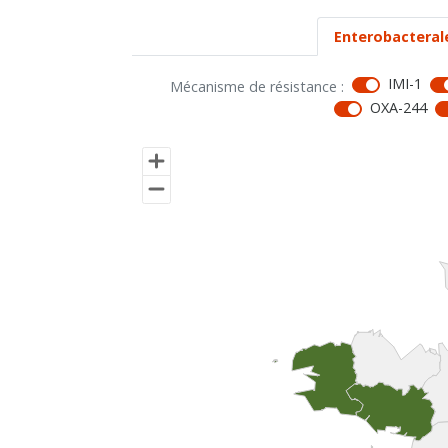
Enterobacteral
IMI-1
Mécanisme de résistance :
OXA-244