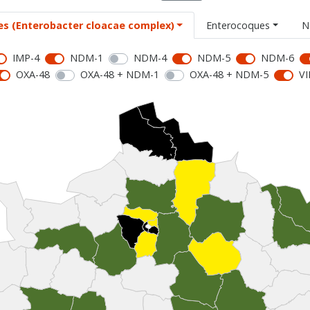
es (Enterobacter cloacae complex)
Enterocoques
N
IMP-4
NDM-1
NDM-4
NDM-5
NDM-6
OXA-48
OXA-48 + NDM-1
OXA-48 + NDM-5
VI