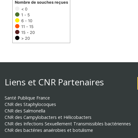
Nombre de souches reçues
< 0
1 - 5
6 - 10
11 - 15
15 - 20
> 20
Liens et CNR Partenaires
Santé Publique France
CNR des Staphylocoques
CNR des Salmonella
CNR des Campylobacters et Hélicobacters
CNR des Infections Sexuellement Transmissibles bactériennes
CNR des bactéries anaérobies et botulisme