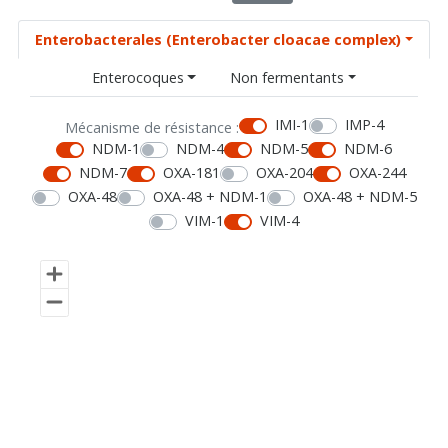
Enterobacterales (Enterobacter cloacae complex)
Enterocoques
Non fermentants
IMI-1
IMP-4
Mécanisme de résistance :
NDM-1
NDM-4
NDM-5
NDM-6
NDM-7
OXA-181
OXA-204
OXA-244
OXA-48
OXA-48 + NDM-1
OXA-48 + NDM-5
VIM-1
VIM-4