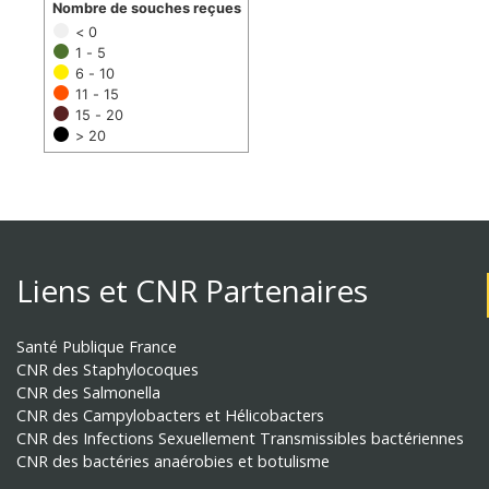
Nombre de souches reçues
< 0
1 - 5
6 - 10
11 - 15
15 - 20
> 20
Liens et CNR Partenaires
Santé Publique France
CNR des Staphylocoques
CNR des Salmonella
CNR des Campylobacters et Hélicobacters
CNR des Infections Sexuellement Transmissibles bactériennes
CNR des bactéries anaérobies et botulisme