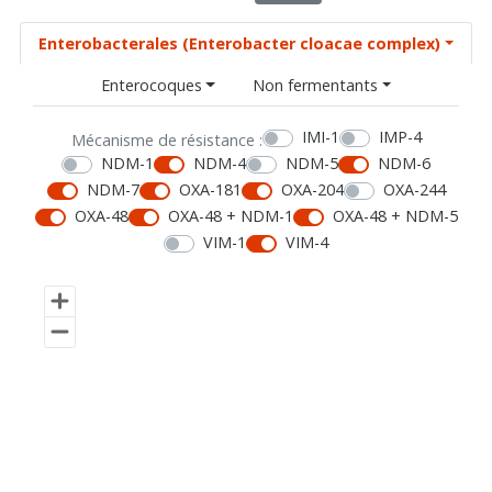
Enterobacterales (Enterobacter cloacae complex)
Enterocoques
Non fermentants
IMI-1
IMP-4
Mécanisme de résistance :
NDM-1
NDM-4
NDM-5
NDM-6
NDM-7
OXA-181
OXA-204
OXA-244
OXA-48
OXA-48 + NDM-1
OXA-48 + NDM-5
VIM-1
VIM-4