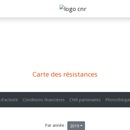
Carte des résistances
 d'activité
Conditions financières
CNR partenaires
Photothèqu
Par année :
2019