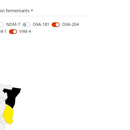
on fermentants
NDM-7
OXA-181
OXA-204
M-1
VIM-4