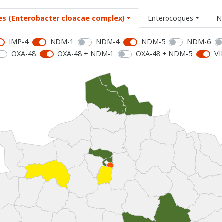
es (Enterobacter cloacae complex)
Enterocoques
N
IMP-4
NDM-1
NDM-4
NDM-5
NDM-6
OXA-48
OXA-48 + NDM-1
OXA-48 + NDM-5
VI