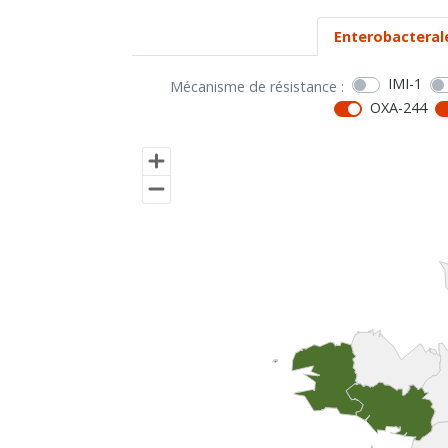
Enterobacteral
IMI-1
Mécanisme de résistance :
OXA-244