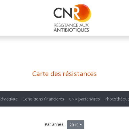
Carte des résistances
 d'activité
Conditions financières
CNR partenaires
Photothèqu
Par année :
2019