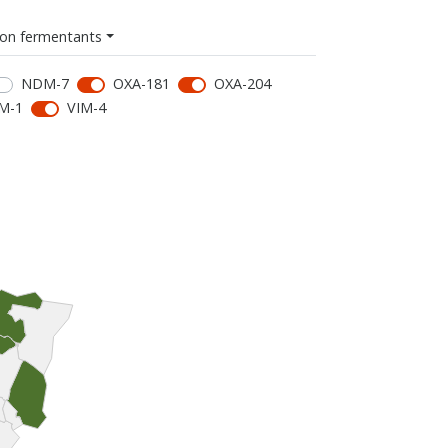
on fermentants
NDM-7
OXA-181
OXA-204
M-1
VIM-4