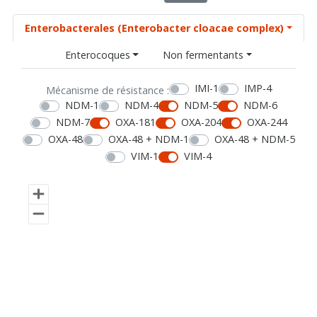
Enterobacterales (Enterobacter cloacae complex)
Enterocoques
Non fermentants
IMI-1
IMP-4
Mécanisme de résistance :
NDM-1
NDM-4
NDM-5
NDM-6
NDM-7
OXA-181
OXA-204
OXA-244
OXA-48
OXA-48 + NDM-1
OXA-48 + NDM-5
VIM-1
VIM-4