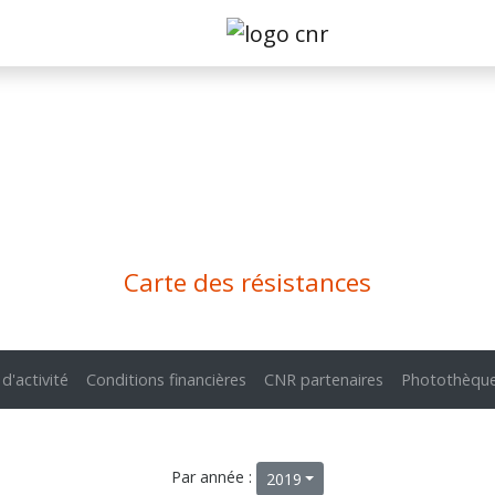
Carte des résistances
 d'activité
Conditions financières
CNR partenaires
Photothèqu
Par année :
2019