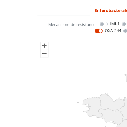
Enterobacteral
IMI-1
Mécanisme de résistance :
OXA-244