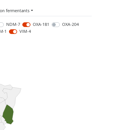
on fermentants
NDM-7
OXA-181
OXA-204
M-1
VIM-4