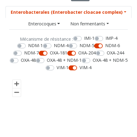
Enterobacterales (Enterobacter cloacae complex)
Enterocoques
Non fermentants
IMI-1
IMP-4
Mécanisme de résistance :
NDM-1
NDM-4
NDM-5
NDM-6
NDM-7
OXA-181
OXA-204
OXA-244
OXA-48
OXA-48 + NDM-1
OXA-48 + NDM-5
VIM-1
VIM-4