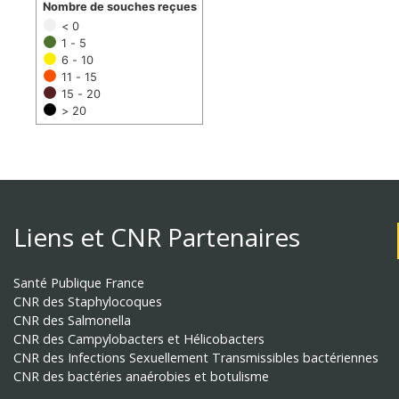
Nombre de souches reçues
< 0
1 - 5
6 - 10
11 - 15
15 - 20
> 20
Liens et CNR Partenaires
Santé Publique France
CNR des Staphylocoques
CNR des Salmonella
CNR des Campylobacters et Hélicobacters
CNR des Infections Sexuellement Transmissibles bactériennes
CNR des bactéries anaérobies et botulisme