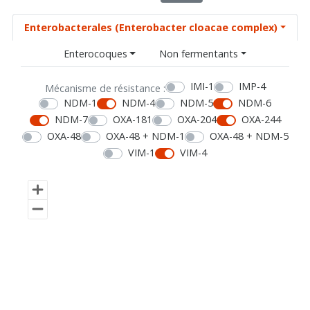
Enterobacterales (Enterobacter cloacae complex)
Enterocoques
Non fermentants
IMI-1
IMP-4
Mécanisme de résistance :
NDM-1
NDM-4
NDM-5
NDM-6
NDM-7
OXA-181
OXA-204
OXA-244
OXA-48
OXA-48 + NDM-1
OXA-48 + NDM-5
VIM-1
VIM-4