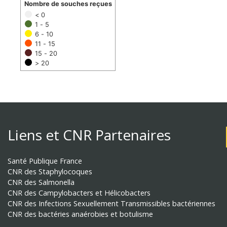
Nombre de souches reçues
< 0
1 - 5
6 - 10
11 - 15
15 - 20
> 20
Liens et CNR Partenaires
Santé Publique France
CNR des Staphylocoques
CNR des Salmonella
CNR des Campylobacters et Hélicobacters
CNR des Infections Sexuellement Transmissibles bactériennes
CNR des bactéries anaérobies et botulisme