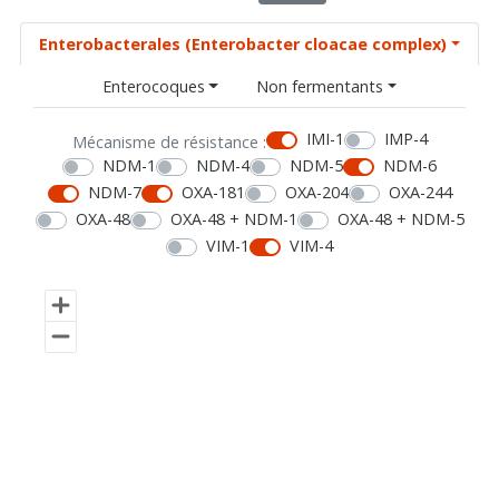
Enterobacterales (Enterobacter cloacae complex)
Enterocoques
Non fermentants
IMI-1
IMP-4
Mécanisme de résistance :
NDM-1
NDM-4
NDM-5
NDM-6
NDM-7
OXA-181
OXA-204
OXA-244
OXA-48
OXA-48 + NDM-1
OXA-48 + NDM-5
VIM-1
VIM-4