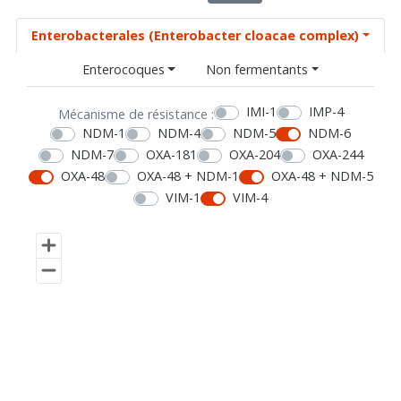
Enterobacterales (Enterobacter cloacae complex)
Enterocoques
Non fermentants
IMI-1
IMP-4
Mécanisme de résistance :
NDM-1
NDM-4
NDM-5
NDM-6
NDM-7
OXA-181
OXA-204
OXA-244
OXA-48
OXA-48 + NDM-1
OXA-48 + NDM-5
VIM-1
VIM-4