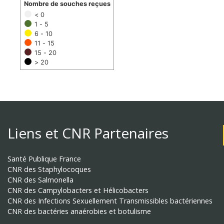
Nombre de souches reçues
< 0
1 - 5
6 - 10
11 - 15
15 - 20
> 20
Liens et CNR Partenaires
Santé Publique France
CNR des Staphylocoques
CNR des Salmonella
CNR des Campylobacters et Hélicobacters
CNR des Infections Sexuellement Transmissibles bactériennes
CNR des bactéries anaérobies et botulisme