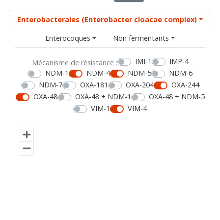
Enterobacterales (Enterobacter cloacae complex)
Enterocoques
Non fermentants
IMI-1
IMP-4
Mécanisme de résistance :
NDM-1
NDM-4
NDM-5
NDM-6
NDM-7
OXA-181
OXA-204
OXA-244
OXA-48
OXA-48 + NDM-1
OXA-48 + NDM-5
VIM-1
VIM-4