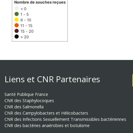
Nombre de souches reçues
< 0
1 - 5
6 - 10
11 - 15
15 - 20
> 20
Liens et CNR Partenaires
Santé Publique France
CNR des Staphylocoques
CNR des Salmonella
CNR des Campylobacters et Hélicobacters
CNR des Infections Sexuellement Transmissibles bactériennes
CNR des bactéries anaérobies et botulisme