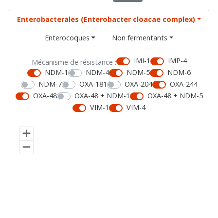
Enterobacterales (Enterobacter cloacae complex)
Enterocoques
Non fermentants
IMI-1
IMP-4
Mécanisme de résistance :
NDM-1
NDM-4
NDM-5
NDM-6
NDM-7
OXA-181
OXA-204
OXA-244
OXA-48
OXA-48 + NDM-1
OXA-48 + NDM-5
VIM-1
VIM-4