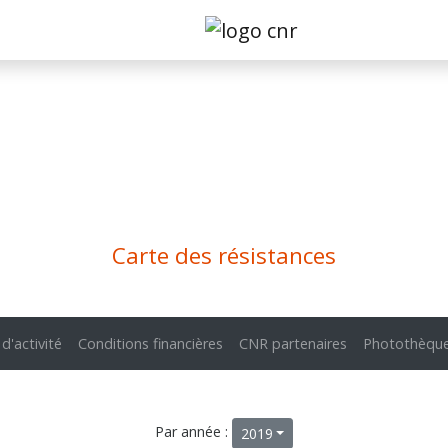
Carte des résistances
 d'activité
Conditions financières
CNR partenaires
Photothèqu
Par année :
2019