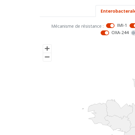
Enterobacteral
IMI-1
Mécanisme de résistance :
OXA-244