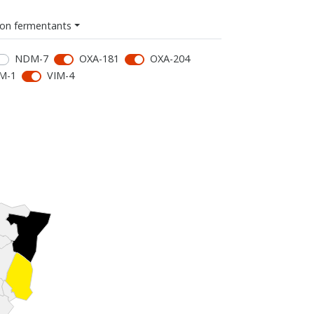
on fermentants
NDM-7
OXA-181
OXA-204
M-1
VIM-4