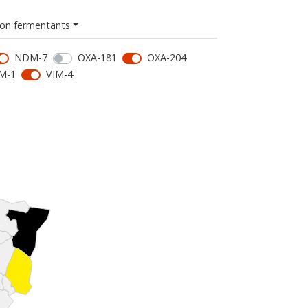
on fermentants
NDM-7
OXA-181
OXA-204
M-1
VIM-4