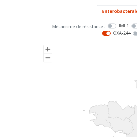
Enterobacteral
IMI-1
Mécanisme de résistance :
OXA-244