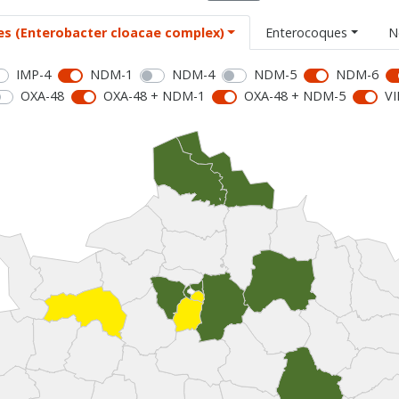
es (Enterobacter cloacae complex)
Enterocoques
N
IMP-4
NDM-1
NDM-4
NDM-5
NDM-6
OXA-48
OXA-48 + NDM-1
OXA-48 + NDM-5
VI