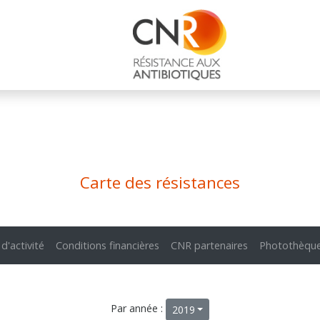
Carte des résistances
 d'activité
Conditions financières
CNR partenaires
Photothèqu
Par année :
2019