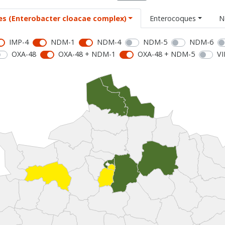
es (Enterobacter cloacae complex)
Enterocoques
N
IMP-4
NDM-1
NDM-4
NDM-5
NDM-6
OXA-48
OXA-48 + NDM-1
OXA-48 + NDM-5
VI