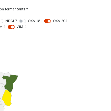
on fermentants
NDM-7
OXA-181
OXA-204
M-1
VIM-4