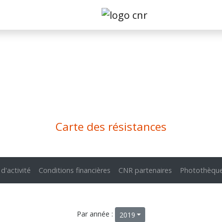
Carte des résistances
 d'activité
Conditions financières
CNR partenaires
Photothèqu
Par année :
2019