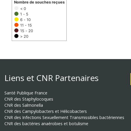
Nombre de souches reçues
< 0
1 - 5
6 - 10
11 - 15
15 - 20
> 20
Liens et CNR Partenaires
Santé Publique France
CNR des Staphylocoques
CNR des Salmonella
CNR des Campylobacters et Hélicobacters
CNR des Infections Sexuellement Transmissibles bactériennes
CNR des bactéries anaérobies et botulisme