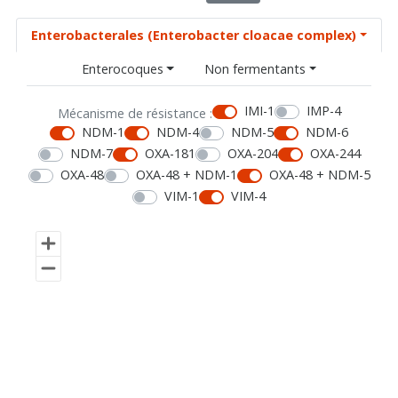
Enterobacterales (Enterobacter cloacae complex)
Enterocoques
Non fermentants
IMI-1
IMP-4
Mécanisme de résistance :
NDM-1
NDM-4
NDM-5
NDM-6
NDM-7
OXA-181
OXA-204
OXA-244
OXA-48
OXA-48 + NDM-1
OXA-48 + NDM-5
VIM-1
VIM-4