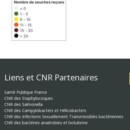
Nombre de souches reçues
< 0
1 - 5
6 - 10
11 - 15
15 - 20
> 20
Liens et CNR Partenaires
Santé Publique France
CNR des Staphylocoques
CNR des Salmonella
CNR des Campylobacters et Hélicobacters
CNR des Infections Sexuellement Transmissibles bactériennes
CNR des bactéries anaérobies et botulisme