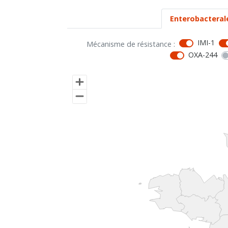
Enterobacteral
IMI-1
Mécanisme de résistance :
OXA-244