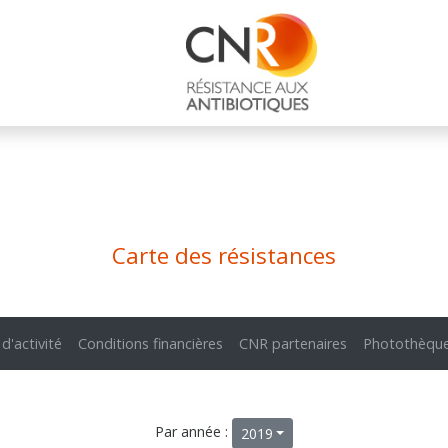
Carte des résistances
 d'activité
Conditions financières
CNR partenaires
Photothèqu
Par année :
2019