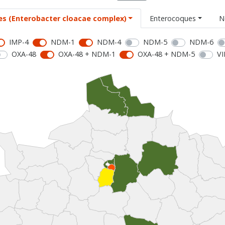
es (Enterobacter cloacae complex)
Enterocoques
N
IMP-4
NDM-1
NDM-4
NDM-5
NDM-6
OXA-48
OXA-48 + NDM-1
OXA-48 + NDM-5
VI