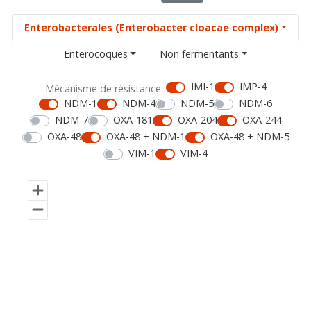
Enterobacterales (Enterobacter cloacae complex)
Enterocoques
Non fermentants
IMI-1
IMP-4
Mécanisme de résistance :
NDM-1
NDM-4
NDM-5
NDM-6
NDM-7
OXA-181
OXA-204
OXA-244
OXA-48
OXA-48 + NDM-1
OXA-48 + NDM-5
VIM-1
VIM-4