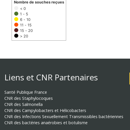
Nombre de souches reçues
< 0
1 - 5
6 - 10
11 - 15
15 - 20
> 20
Liens et CNR Partenaires
Santé Publique France
CNR des Staphylocoques
CNR des Salmonella
CNR des Campylobacters et Hélicobacters
CNR des Infections Sexuellement Transmissibles bactériennes
CNR des bactéries anaérobies et botulisme