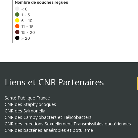
Nombre de souches reçues
< 0
1 - 5
6 - 10
11 - 15
15 - 20
> 20
Liens et CNR Partenaires
Santé Publique France
CNR des Staphylocoques
CNR des Salmonella
CNR des Campylobacters et Hélicobacters
CNR des Infections Sexuellement Transmissibles bactériennes
CNR des bactéries anaérobies et botulisme