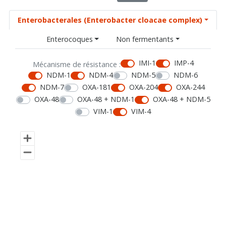
Enterobacterales (Enterobacter cloacae complex)
Enterocoques
Non fermentants
IMI-1
IMP-4
Mécanisme de résistance :
NDM-1
NDM-4
NDM-5
NDM-6
NDM-7
OXA-181
OXA-204
OXA-244
OXA-48
OXA-48 + NDM-1
OXA-48 + NDM-5
VIM-1
VIM-4