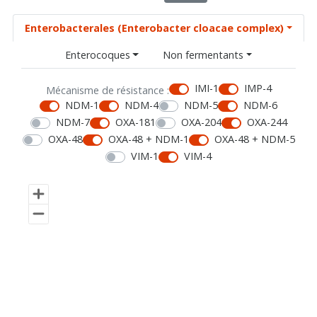
Enterobacterales (Enterobacter cloacae complex)
Enterocoques
Non fermentants
IMI-1
IMP-4
Mécanisme de résistance :
NDM-1
NDM-4
NDM-5
NDM-6
NDM-7
OXA-181
OXA-204
OXA-244
OXA-48
OXA-48 + NDM-1
OXA-48 + NDM-5
VIM-1
VIM-4