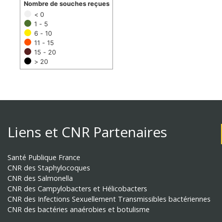
Nombre de souches reçues
< 0
1 - 5
6 - 10
11 - 15
15 - 20
> 20
Liens et CNR Partenaires
Santé Publique France
CNR des Staphylocoques
CNR des Salmonella
CNR des Campylobacters et Hélicobacters
CNR des Infections Sexuellement Transmissibles bactériennes
CNR des bactéries anaérobies et botulisme