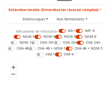
Enterobacterales (Enterobacter cloacae complex)
Enterocoques
Non fermentants
IMI-1
IMP-4
Mécanisme de résistance :
NDM-1
NDM-4
NDM-5
NDM-6
NDM-7
OXA-181
OXA-204
OXA-244
OXA-48
OXA-48 + NDM-1
OXA-48 + NDM-5
VIM-1
VIM-4