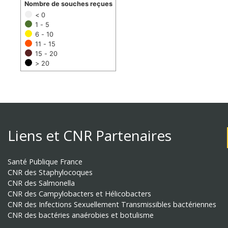
Nombre de souches reçues
< 0
1 - 5
6 - 10
11 - 15
15 - 20
> 20
Liens et CNR Partenaires
Santé Publique France
CNR des Staphylocoques
CNR des Salmonella
CNR des Campylobacters et Hélicobacters
CNR des Infections Sexuellement Transmissibles bactériennes
CNR des bactéries anaérobies et botulisme