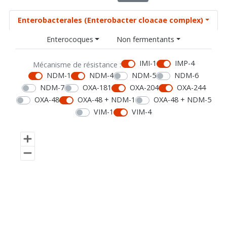
Enterobacterales (Enterobacter cloacae complex)
Enterocoques
Non fermentants
IMI-1
IMP-4
Mécanisme de résistance :
NDM-1
NDM-4
NDM-5
NDM-6
NDM-7
OXA-181
OXA-204
OXA-244
OXA-48
OXA-48 + NDM-1
OXA-48 + NDM-5
VIM-1
VIM-4