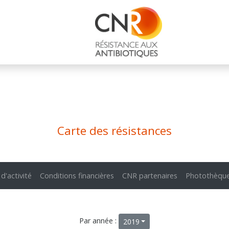
Carte des résistances
 d'activité
Conditions financières
CNR partenaires
Photothèqu
Par année :
2019