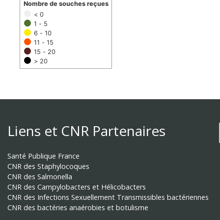
Nombre de souches reçues
< 0
1 - 5
6 - 10
11 - 15
15 - 20
> 20
Liens et CNR Partenaires
Santé Publique France
CNR des Staphylocoques
CNR des Salmonella
CNR des Campylobacters et Hélicobacters
CNR des Infections Sexuellement Transmissibles bactériennes
CNR des bactéries anaérobies et botulisme