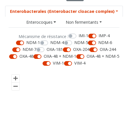
Enterobacterales (Enterobacter cloacae complex)
Enterocoques
Non fermentants
IMI-1
IMP-4
Mécanisme de résistance :
NDM-1
NDM-4
NDM-5
NDM-6
NDM-7
OXA-181
OXA-204
OXA-244
OXA-48
OXA-48 + NDM-1
OXA-48 + NDM-5
VIM-1
VIM-4