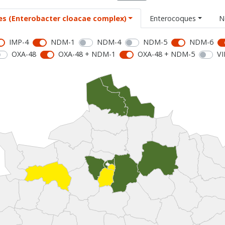
es (Enterobacter cloacae complex)
Enterocoques
N
IMP-4
NDM-1
NDM-4
NDM-5
NDM-6
OXA-48
OXA-48 + NDM-1
OXA-48 + NDM-5
VI