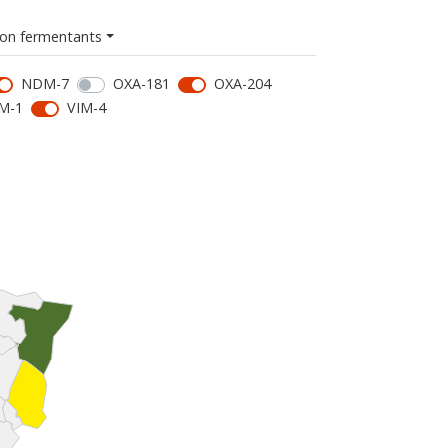
on fermentants
NDM-7
OXA-181
OXA-204
M-1
VIM-4