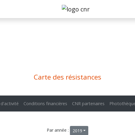
Carte des résistances
 d'activité
Conditions financières
CNR partenaires
Photothèqu
Par année :
2019