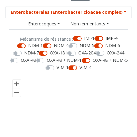
Enterobacterales (Enterobacter cloacae complex)
Enterocoques
Non fermentants
IMI-1
IMP-4
Mécanisme de résistance :
NDM-1
NDM-4
NDM-5
NDM-6
NDM-7
OXA-181
OXA-204
OXA-244
OXA-48
OXA-48 + NDM-1
OXA-48 + NDM-5
VIM-1
VIM-4