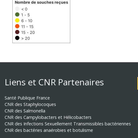
Nombre de souches reçues
< 0
1 - 5
6 - 10
11 - 15
15 - 20
> 20
Liens et CNR Partenaires
Santé Publique France
CNR des Staphylocoques
CNR des Salmonella
CNR des Campylobacters et Hélicobacters
CNR des Infections Sexuellement Transmissibles bactériennes
CNR des bactéries anaérobies et botulisme