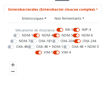
Enterobacterales (Enterobacter cloacae complex)
Enterocoques
Non fermentants
IMI-1
IMP-4
Mécanisme de résistance :
NDM-1
NDM-4
NDM-5
NDM-6
NDM-7
OXA-181
OXA-204
OXA-244
OXA-48
OXA-48 + NDM-1
OXA-48 + NDM-5
VIM-1
VIM-4